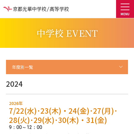
中学校 EVENT
年度別一覧
2024
2026年
7/22(水)･23(木)・24(金)･27(月)･
28(火)･29(水)･30(木)・31(金)
9：00～12：00