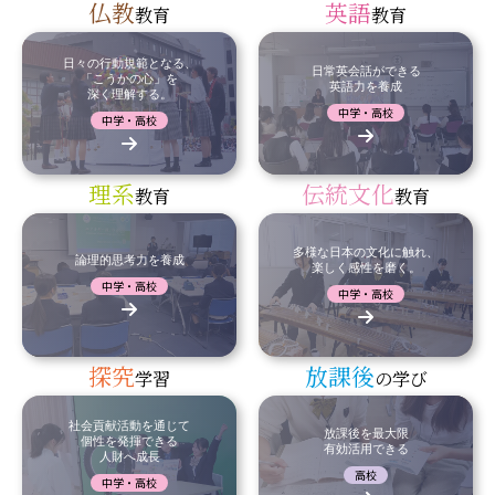
仏教
英語
教育
教育
日々の行動規範となる、
日常英会話ができる
「こうかの心」を
英語力を養成
深く理解する。
中学・高校
中学・高校
理系
伝統文化
教育
教育
多様な日本の文化に触れ、
論理的思考力を養成
楽しく感性を磨く。
中学・高校
中学・高校
探究
放課後
学習
の学び
社会貢献活動を通じて
放課後を最大限
個性を発揮できる
有効活用できる
人財へ成長
高校
中学・高校