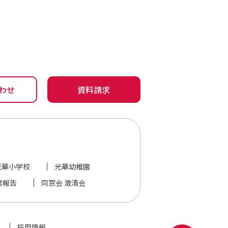
わせ
資料請求
光華小学校
光華幼稚園
業報告
同窓会 澂清会
採用情報