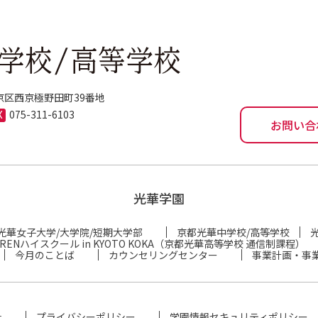
右京区西京極野田町39番地
075-311-6103
お問い合
光華学園
光華女子大学/大学院/短期大学部
京都光華中学校/高等学校
RENハイスクール in KYOTO KOKA（京都光華高等学校 通信制課程）
今月のことば
カウンセリングセンター
事業計画・事
針
プライバシーポリシー
学園情報セキュリティポリシー