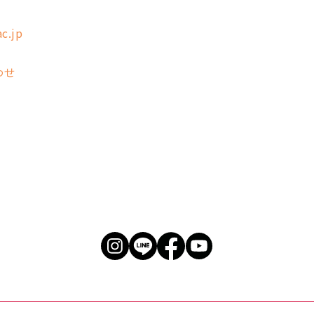
c.jp
わせ