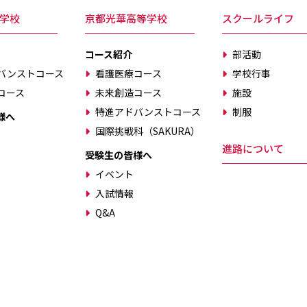
学校
京都光華高等学校
スクールライフ
コース紹介
部活動
バンストコース
看護医療コース
学校行事
コース
未来創造コース
施設
特進アドバンストコース
制服
様へ
国際挑戦科（SAKURA）
進路について
受験生の皆様へ
イベント
入試情報
Q&A